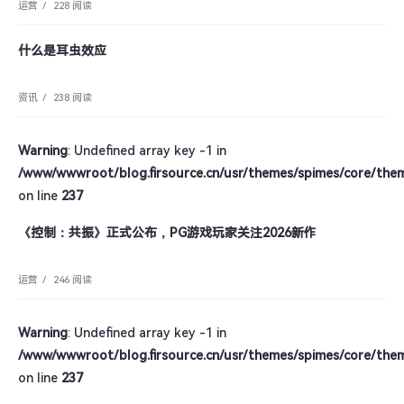
运营
/
228 阅读
什么是耳虫效应
资讯
/
238 阅读
Warning
: Undefined array key -1 in
/www/wwwroot/blog.firsource.cn/usr/themes/spimes/core/the
on line
237
《控制：共振》正式公布，PG游戏玩家关注2026新作
运营
/
246 阅读
Warning
: Undefined array key -1 in
/www/wwwroot/blog.firsource.cn/usr/themes/spimes/core/the
on line
237