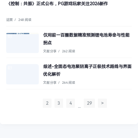
《控制：共振》正式公布，PG游戏玩家关注2026新作
运营
/
248 阅读
仅用前一百圈数据精准预测锂电池寿命与性能
拐点
文献分享
/
262 阅读
综述-全固态电池聚阴离子正极技术路线与界面
优化解析
文献分享
/
264 阅读
1
2
3
4
29
>
...