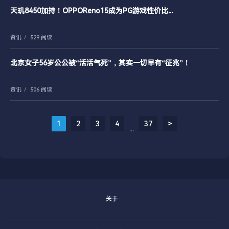
天玑8450加持！OPPOReno15成为PG游戏性价比...
资讯
/
529 阅读
北京女子56岁公公被“活活气死”，其实一切早有“征兆”！
资讯
/
506 阅读
1
2
3
4
37
>
...
关于