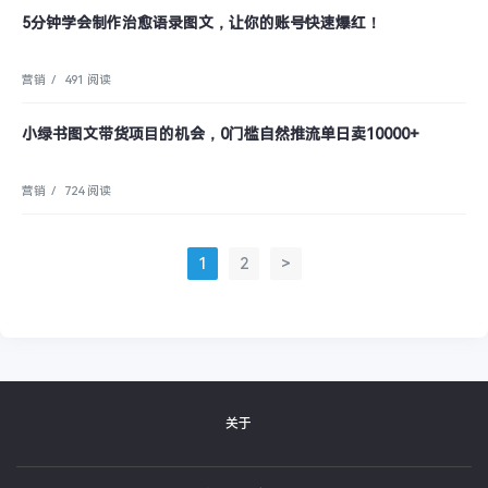
5分钟学会制作治愈语录图文，让你的账号快速爆红！
营销
/
491 阅读
小绿书图文带货项目的机会，0门槛自然推流单日卖10000+
营销
/
724 阅读
1
2
>
关于