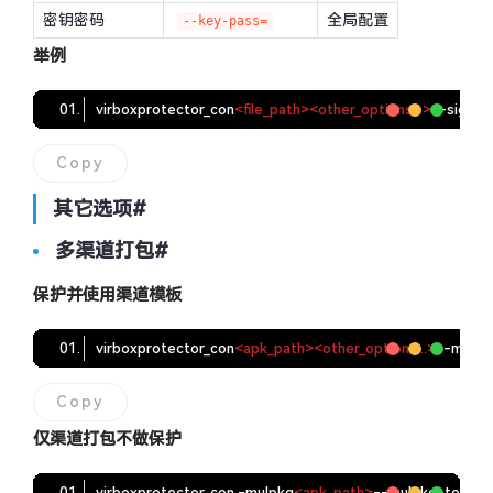
密钥密码
全局配置
--key-pass=
举例
virboxprotector_con
<
file_path
>
<
other_options
..
.
>
--sign
=
1
Copy
其它选项
#
多渠道打包
#
保护并使用渠道模板
virboxprotector_con
<
apk_path
>
<
other_options
..
.
>
--mulpk
Copy
仅渠道打包不做保护
virboxprotector_con -mulpkg
<
apk_path
>
--mulpkg-templa