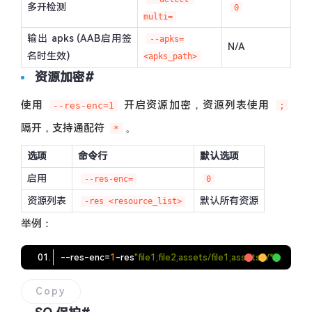
多开检测
0
multi=
输出 apks (AAB启用签
--apks=
N/A
名时生效)
<apks_path>
资源加密
#
使用
开启资源加密，资源列表使用
--res-enc=1
;
隔开，支持通配符
。
*
选项
命令行
默认选项
启用
--res-enc=
0
资源列表
默认所有资源
-res <resource_list>
举例：
--res-enc
=
1
-res
"file1;file2;assets/file1;assets2/*"
Copy