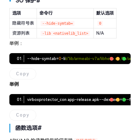
SO 保护
#
选项
命令行
默认选项
隐藏符号表
--hide-symtab=
0
资源列表
N/A
-lib <nativelib_list>
举例：
--hide-symtab
=
0
-li
b
"lib/armeabi-v7a/libhello.so;/lib/arm6
Copy
举例
virboxprotector_con app-release.apk
--dex-enc
=
1
--file-
Copy
函数选项
#