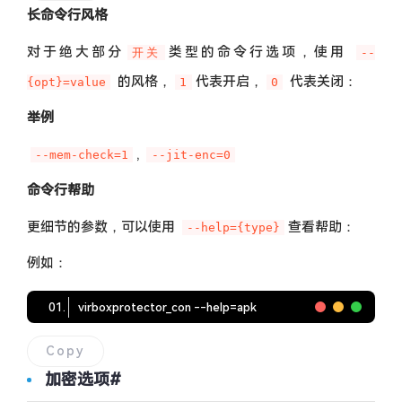
长命令行风格
对于绝大部分
类型的命令行选项，使用
开关
--
的风格，
代表开启，
代表关闭：
{opt}=value
1
0
举例
,
--mem-check=1
--jit-enc=0
命令行帮助
更细节的参数，可以使用
查看帮助：
--help={type}
例如：
virboxprotector_con --help
=
apk
Copy
加密选项
#