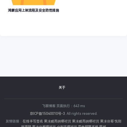
鸿蒙应用上架流程及安全防范措施
关于
飞眼博客 页面执行：643 ms
加固
apk加固
京ICP备15040010号-3
. All rights reserved.
友情链接：
在线手写签名
果凍威而鋼哪裡買
果凍威而鋼哪裡買
果凍偉哥
悦刻
封面
分享