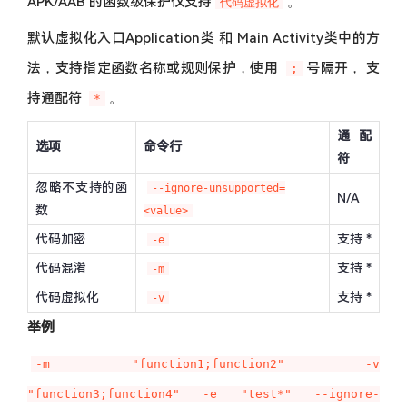
APK/AAB 的函数级保护仅支持
。
代码虚拟化
默认虚拟化入口Application类 和 Main Activity类中的方
法，支持指定函数名称或规则保护，使用
号隔开， 支
;
持通配符
。
*
通配
选项
命令行
符
忽略不支持的函
--ignore-unsupported=
N/A
数
<value>
代码加密
支持 *
-e
代码混淆
支持 *
-m
代码虚拟化
支持 *
-v
举例
-m "function1;function2" -v
"function3;function4" -e "test*" --ignore-