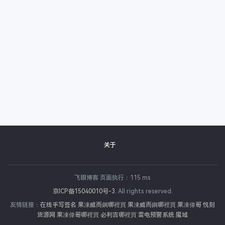
关于
飞眼博客 页面执行：115 ms
京ICP备15040010号-3
. All rights reserved.
友情链接：
在线手写签名
果凍威而鋼哪裡買
果凍威而鋼哪裡買
果凍偉哥
悦刻
货源网
果凍偉哥哪裡買
必利吉哪裡買
雷电预警系统
魔域