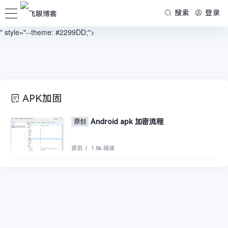
/www/wwwroot/blog.firsource.cn/usr/themes/spimes/header.php on line
搜索
登录
73
" style="--theme: #2299DD;">
APK加固
Android apk 加密流程
原创
资讯
/
1.8k 阅读