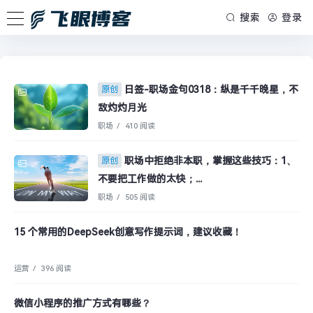
搜索
登录
日签-职场金句0318：纵是千千晚星，不
原创
敌灼灼月光
职场
/
410 阅读
职场中拒绝非本职，掌握这些技巧：1、
原创
不要把工作做的太快；...
职场
/
505 阅读
15 个常用的DeepSeek创意写作提示词，建议收藏！
运营
/
396 阅读
微信小程序的推广方式有哪些？