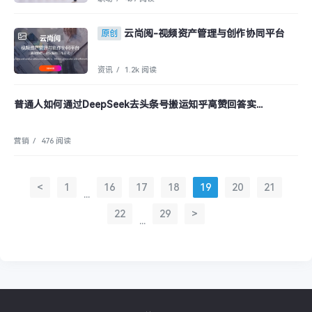
云尚阅-视频资产管理与创作协同平台
原创
资讯
/
1.2k 阅读
普通人如何通过DeepSeek去头条号搬运知乎高赞回答实...
营销
/
476 阅读
<
1
16
17
18
19
20
21
...
22
29
>
...