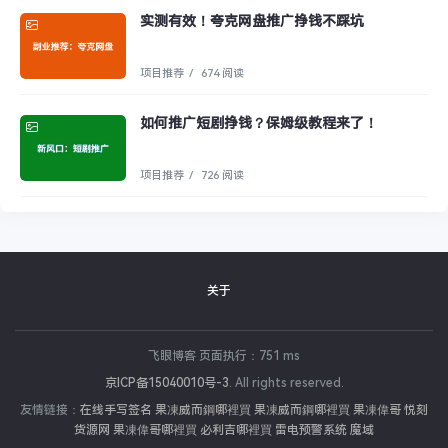
实测有效！夸克网盘推广挣钱不踩坑
项目推荐
/
674 阅读
如何推广短剧挣钱？保姆级教程来了！
项目推荐
/
726 阅读
关于
飞眼博客 页面执行：751 ms
京ICP备15040010号-3
. All rights reserved.
友情链接：
在线手写签名
果凍威而鋼哪裡買
果凍威而鋼哪裡買
果凍偉哥
悦刻
货源网
果凍偉哥哪裡買
必利吉哪裡買
雷电预警系统
魔域