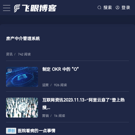
搜索
登录
房产中介管理系统
资讯
/
742 阅读
制定 OKR 中的 "O"
运营
/
926 阅读
互联网资讯2023.11.13-“阿里云崩了”登上热
搜,...
营销
/
1k 阅读
医院看病的一点事情
原创