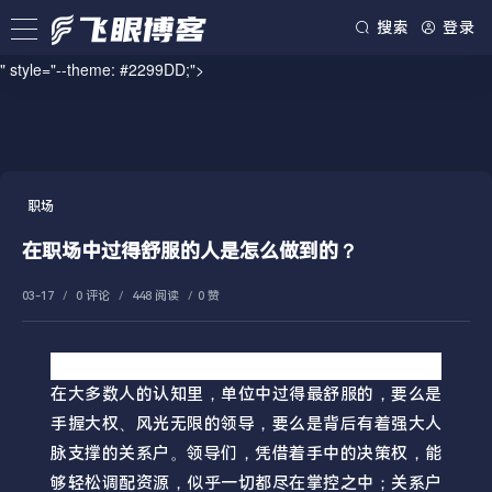
/www/wwwroot/blog.firsource.cn/usr/themes/spimes/header.php on line
搜索
登录
73
" style="--theme: #2299DD;">
职场
在职场中过得舒服的人是怎么做到的？
03-17
/
0 评论
/
448 阅读
/
0 赞
在大多数人的认知里，单位中过得最舒服的，要么是
手握大权、风光无限的领导，要么是背后有着强大人
脉支撑的关系户。领导们，凭借着手中的决策权，能
够轻松调配资源，似乎一切都尽在掌控之中；关系户