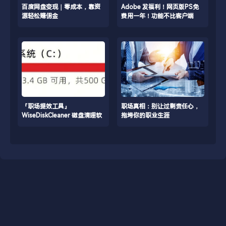
/www/wwwroot/blog.firsource.cn/usr/themes/spimes/core/
/www/wwwroot/blog.firsource
百度网盘变现｜零成本，靠资
Adobe 发福利！网页版PS免
on line
231
on line
231
源轻松赚佣金
费用一年！功能不比客户端
差！
https://blog.firsource.cn/usr/uploads/2026/01/3596734490.
https://blog.firsource.cn/usr
『职场提效工具』
职场真相：别让过剩责任心，
WiseDiskCleaner 磁盘清理软
拖垮你的职业生涯
件，快速扫描大文件，让电脑
多出几十G空间！