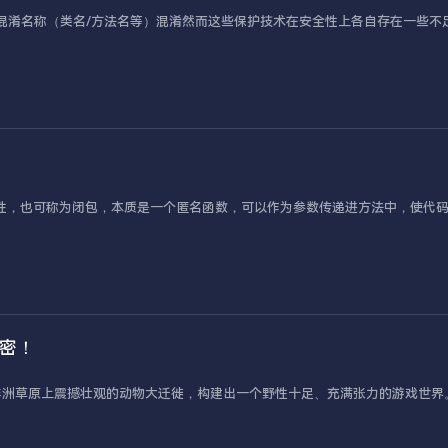
制流混淆名称（类名/方法名等）混淆然而这些保护技术在安全性上各自存在一些不
引入的重要特性，也可称为闭包，本质是一个匿名函数，可以作为参数传递进方法中，使代码更
揭密！
非洲草原上震撼壮观的动物大迁徙，构建出一个野性十足、充满张力的游戏世界