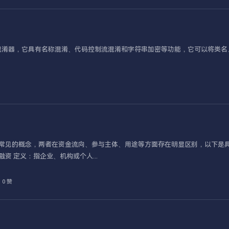
属于第二代混淆器，它具有名称混淆、代码控制流混淆和字符串加密等功能，它可以将类
常见的概念，两者在资金流向、参与主体、用途等方面存在明显区别，以下是
一、定义与核心目的不同融资 定义：指企业、机构或个人...
0 赞