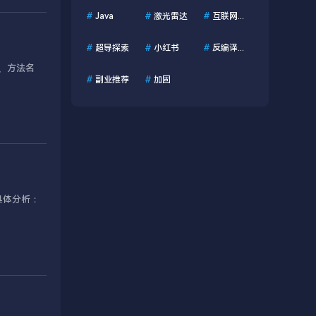
#
Java
#
激光雷达
#
互联网资讯
#
超导探索
#
小红书
#
反编译工具
名、方法名
#
副业推荐
#
加固
具体分析：