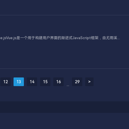
jsVue.js是一个用于构建用户界面的渐进式JavaScript框架，由尤雨溪...
12
13
14
15
16
29
>
...