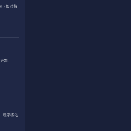
足（如对抗
加...
。玩家将化