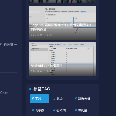
Edge浏览器复制地址栏地址变为文字超链接
的解决办法
2.2k 阅读 ，
12-21
” 的关键一
Android apk 加密流程
1.8k 阅读 ，
12-21
标签TAG
t...
#
工具
#
职场
#
数据分析
#
飞享办公助手
#
心磁图
#
磁测量