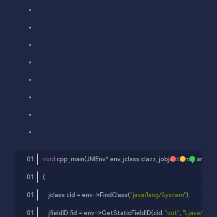
void
 cpp_main(JNIEnv* env, j
class
clazz
, 
jobjectArray
args
)
{
    j
class
cid
 = 
env
->
FindClass
(
"java/lang/System"
);
    jfieldID fid = env->GetStaticFieldID(cid, 
"out"
, 
"Ljava/io/P