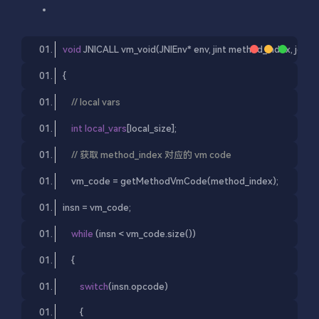
void
 JNICALL 
vm_void
(
JNIEnv* env, jint method_index, jobje
{
// local vars
int
local_vars
[local_size]
;
// 获取 method_index 对应的 vm code
    vm_code = getMethodVmCode(method_index);
insn = vm_code;
while
 (insn < vm_code.size())
    {
switch
(insn.opcode)
        {