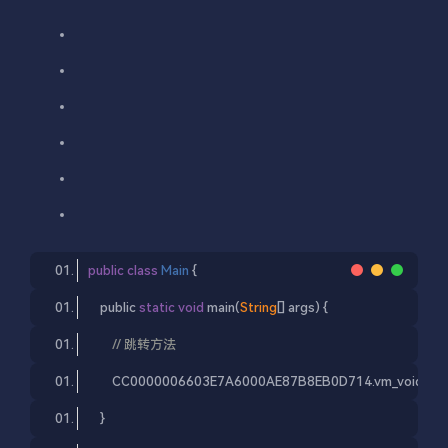
public
class
Main
{
public
static
void
main
(
String
[] args
) {
// 跳转方法
CC0000006603E
7A6000AE87B8EB0D714.
vm_void
(
1
, 
    }