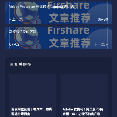
Virbox Protector 帮你保护 Lambda 表达式
« 上一篇
06-30
融资和信贷的区别
07-02
下一篇 »
相关推荐
/www/wwwroot/blog.firsource.cn/usr/themes/spimes/core/
/www/wwwroot/blog.firsource
百度网盘变现｜零成本，靠资
Adobe 发福利！网页版PS免
on line
231
on line
231
源轻松赚佣金
费用一年！功能不比客户端