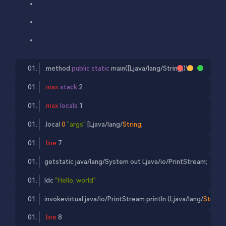
.method 
public
static
 main([
Ljava
/lang/
String
;)
V
.max
stack
2
.max
locals
1
.local 
0
"args"
 [
Ljava
/lang/
String
;
.line
7
getstatic java
/lang/
System
 out 
Ljava
/io/
PrintStream
;
ldc 
"Hello, world"
invokevirtual java
/io/
PrintStream
 println (
Ljava
/lang/
String
;)
.line
8