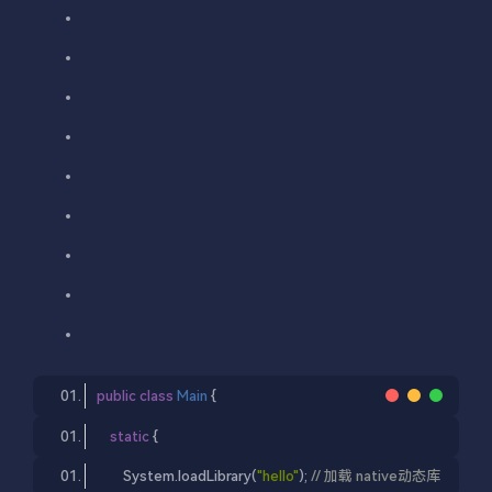
public
class
Main
{
static
 {
        System.loadLibrary(
"hello"
); 
// 加载 native动态库