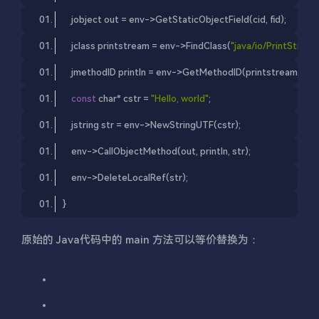
    jobject 
out
 = env->GetStaticObjectField(cid, fid);
    j
class
printstream
 = 
env
->
FindClass
(
"java/io/PrintStream
    jmethodID println = env->GetMethodID(printstream, 
"pri
const
 char* cstr = 
"Hello, world"
;
    jstring str = env->NewStringUTF(cstr);
    env->CallObjectMethod(
out
, println, str);
    env->DeleteLocalRef(str);
}
原始的 Java代码中的 main 方法可以等价替换为：