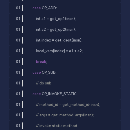
case
 OP_ADD:
int
 a1 = get_op1(insn);
int
 a2 = get_op2(insn);
int
 index = get_dest(insn);
            local_vars[index] = a1 + a2;
break
;
case
 OP_SUB:
// do sub
case
 OP_INVOKE_STATIC:
// method_id = get_method_id(insn);
// args = get_method_args(insn);
// invoke static method