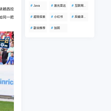
#
Java
#
激光雷达
#
互联网资讯
依赖西拉
如同一把
#
超导探索
#
小红书
#
反编译工具
#
副业推荐
#
加固