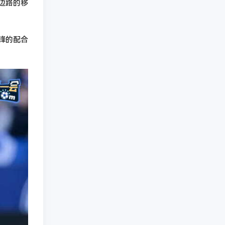
边路的移
锋的配合