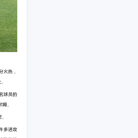
十分火热，
处。
名球员的
尔姆。
型。
许多进攻