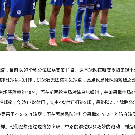
负战绩，目前以37个积分位居联赛第11名。原本球队在新赛季初表现
净胜球达-0.1球，进球数无法弥补失球数，此点也是球队的短版之
，主场获胜率约40％。而在前两轮主场对阵乌尔姆时，主帅采取中场6
控球率，创造17次射门，其中4次射正打进2球，最终以2：1战胜乌
采用4-2-3-1阵型，而在面对强队时则会采取3-4-2-1的防守阵
多样。他们经常通过边路的突破、中路的渗透以及巧妙的跑动，制造