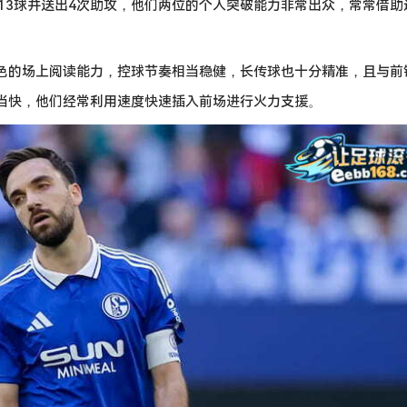
13球并送出4次助攻，他们两位的个人突破能力非常出众，常常借助
色的场上阅读能力，控球节奏相当稳健，长传球也十分精准，且与前
当快，他们经常利用速度快速插入前场进行火力支援。