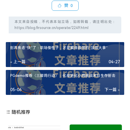
赞
0
本文来自投稿，不代表本站立场，如若转载，请注明出处：
https://blog.firsource.cn/operate/2249.html
别再焦虑“快”了：职场慢性子，才是藏得最深的“顶级大拿”
« 上一篇
04-27
PGdemo推荐《三脚鸡行动》：化身进化小鸡挑战末日生存射击
05-06
下一篇 »
随机推荐