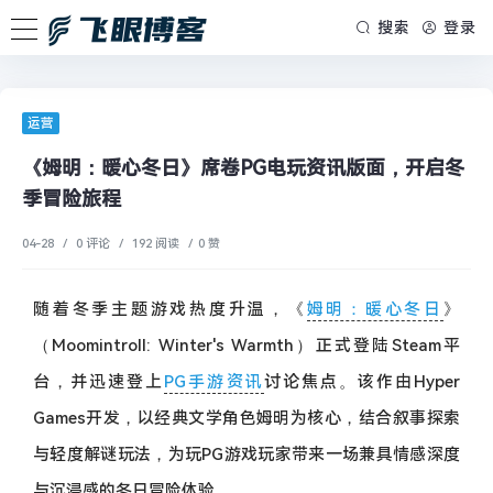
搜索
登录
运营
《姆明：暖心冬日》席卷PG电玩资讯版面，开启冬
季冒险旅程
04-28
/
0 评论
/
192 阅读
/
0 赞
随着冬季主题游戏热度升温，《
姆明：暖心冬日
》
（Moomintroll: Winter's Warmth）正式登陆Steam平
台，并迅速登上
PG手游资讯
讨论焦点。该作由Hyper
Games开发，以经典文学角色姆明为核心，结合叙事探索
与轻度解谜玩法，为玩PG游戏玩家带来一场兼具情感深度
与沉浸感的冬日冒险体验。