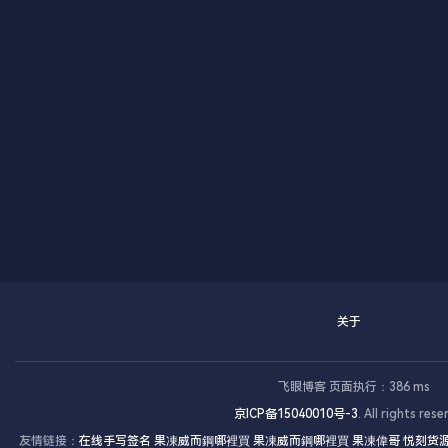
关于
飞眼博客 页面执行：386 ms
心磁图
京ICP备15040010号-3
. All rights rese
友情链接：
在线手写签名
果凍威而鋼哪裡買
果凍威而鋼哪裡買
果凍偉哥
悦刻货