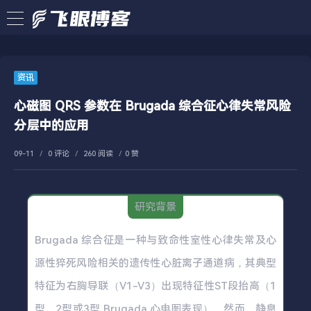
资讯
心磁图 QRS 参数在 Brugada 综合征心律失常风险
分层中的应用
09-11
/
0 评论
/
260 阅读
/
0 赞
研究背景
Brugada 综合征是一种与致命性室性心律失常及心
源性猝死风险相关的遗传性心脏离子通道病，其典型
特征为右胸导联（V1-V3）出现特征性ST段抬高（1
型、2型或3型 Brugada 心电图表现）。然而，静息