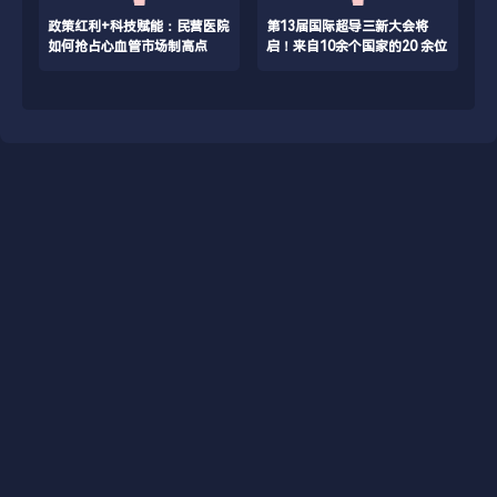
政策红利+科技赋能：民营医院
第13届国际超导三新大会将
如何抢占心血管市场制高点
启！来自10余个国家的20 余位
专家，50余位学者齐聚