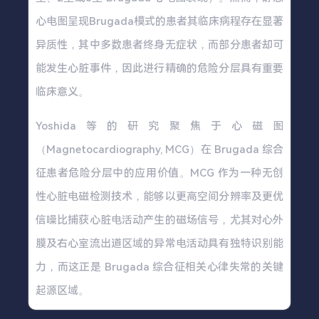
心电图呈现Brugada模式的患者其临床病程存在显著
异质性，其中多数患者终身无症状，而部分患者却可
能发生心脏事件，因此进行精确的危险分层具有重要
临床意义。
Yoshida等的研究聚焦于心磁图
（Magnetocardiography, MCG）在 Brugada 综合
征患者危险分层中的应用价值。MCG 作为一种无创
性心脏电磁检测技术，能够以更高空间分辨率及更优
信噪比捕获心脏电活动产生的磁场信号，尤其对心外
膜及右心室流出道区域的异常电活动具有独特识别能
力，而这正是 Brugada 综合征相关心律失常的关键
起源区域。