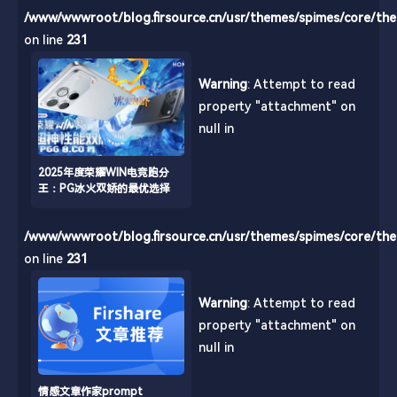
/www/wwwroot/blog.firsource.cn/usr/themes/spimes/core/th
on line
231
Warning
: Attempt to read
property "attachment" on
null in
2025年度荣耀WIN电竞跑分
王：PG冰火双娇的最优选择
/www/wwwroot/blog.firsource.cn/usr/themes/spimes/core/th
on line
231
Warning
: Attempt to read
property "attachment" on
null in
情感文章作家prompt