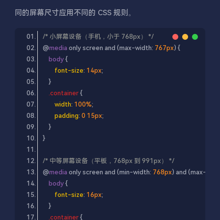
同的屏幕尺寸应用不同的 CSS 规则。
/* 小屏幕设备（手机，小于 768px） */
@
media
 only screen and (max-width: 
767px
body
font-size
: 
14px
.container
width
: 
100%
padding
: 
0
15px
/* 中等屏幕设备（平板，768px 到 991px） */
@
media
 only screen and (min-width: 
768px
) and (max-width
body
font-size
: 
16px
.container