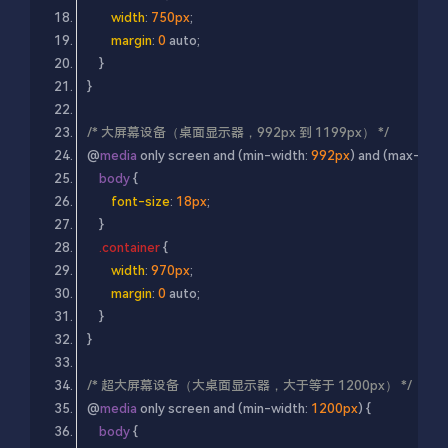
width
: 
750px
margin
: 
0
/* 大屏幕设备（桌面显示器，992px 到 1199px） */
@
media
 only screen and (min-width: 
992px
) and (max-width
body
font-size
: 
18px
.container
width
: 
970px
margin
: 
0
/* 超大屏幕设备（大桌面显示器，大于等于 1200px） */
@
media
 only screen and (min-width: 
1200px
body