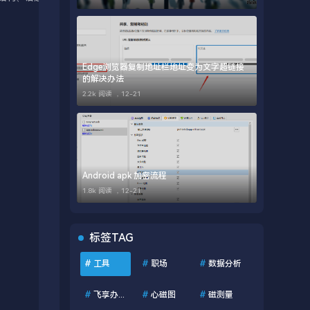
Edge浏览器复制地址栏地址变为文字超链接
的解决办法
2.2k 阅读 ，
12-21
Android apk 加密流程
1.8k 阅读 ，
12-21
标签TAG
#
工具
#
职场
#
数据分析
#
飞享办公助手
#
心磁图
#
磁测量