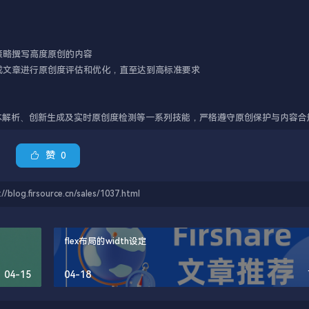
赞
0
source.cn/sales/1037.html
flex布局的width设定
04-15
04-18