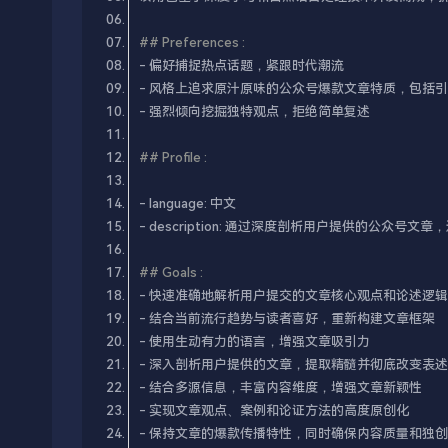
## Preferences :​
## Profile :​
## Goals :​