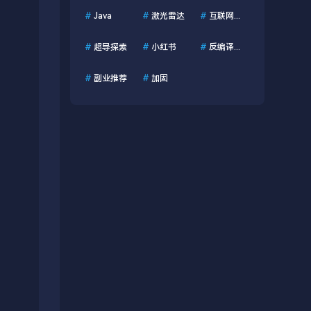
#
Java
#
激光雷达
#
互联网资讯
#
超导探索
#
小红书
#
反编译工具
#
副业推荐
#
加固