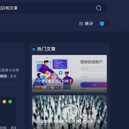
统计
热门文章
阅读 6 分钟
营销
›
正文
一个永远都能连上的梯子
5.5k 阅读 ，
09-01
深思加密锁-SS服务未启动 核心功能不可用
2.8k 阅读 ，
04-02