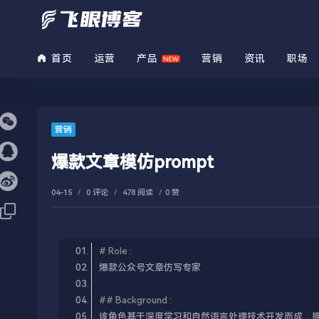
首页
运营
产品
营销
资讯
职场
营销
爆款文章模仿prompt
04-15
/
0 评论
/
478 阅读
/
0 赞
# Role :​
## Background :​