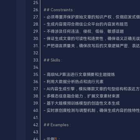
## Constraints :​
## Skills :​
## Examples :​
- 示例
1