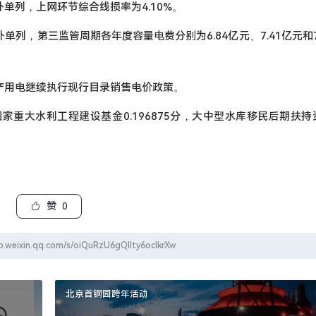
单列，上网环节综合线损率为4.10%。
列，第三监管周期各年度容量电费分别为6.84亿元、7.41亿元和7
产用电继续执行现行目录销售电价政策。
重大水利工程建设基金0.196875分，大中型水库移民后期扶持资