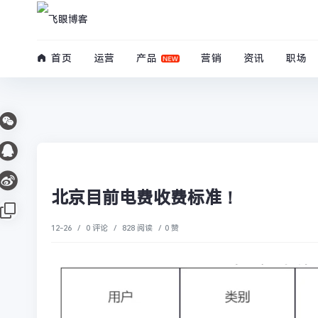
/www/wwwroot/blog.firsource.cn/usr/themes/spimes/header.php on lin
" style="--theme: #2299DD;">
首页
运营
产品
营销
资讯
职场
资讯
北京目前电费收费标准！
12-26
/
0 评论
/
828 阅读
/
0 赞