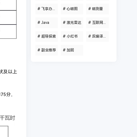
#
飞享办公助手
#
心磁图
#
磁测量
#
Java
#
激光雷达
#
互联网资讯
#
超导探索
#
小红书
#
反编译工具
#
副业推荐
#
加固
千伏及以上
75分。