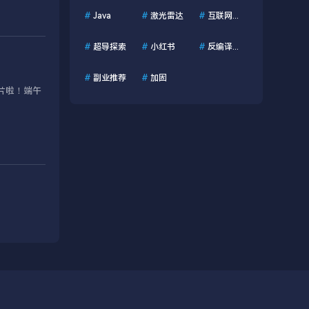
#
Java
#
激光雷达
#
互联网资讯
#
超导探索
#
小红书
#
反编译工具
#
副业推荐
#
加固
片啦！端午