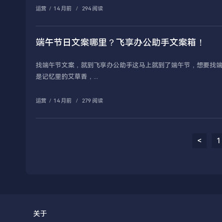
运营
/
14 月前
/
294 阅读
端午节日文案哪里？飞享办公助手文案箱！
找端午节文案，就到飞享办公助手这马上就到了端午节，想要找
是记忆里的艾草香，...
运营
/
14 月前
/
279 阅读
<
1
关于