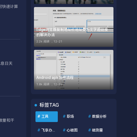
可快速计算
Edge浏览器复制地址栏地址变为文字超链接
的解决办法
2.2k 阅读 ，
12-21
休息日天
Android apk 加密流程
1.8k 阅读 ，
12-21
标签TAG
#
工具
#
职场
#
数据分析
液量和干
#
飞享办公助手
#
心磁图
#
磁测量