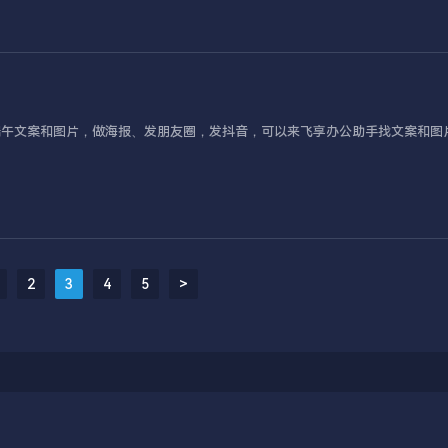
端午文案和图片，做海报、发朋友圈，发抖音，可以来飞享办公助手找文案和图
2
3
4
5
>