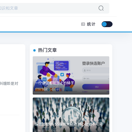
统计
热门文章
一个永远都能连上的梯子
应纠缠即是对
5.5k 阅读 ，
09-01
深思加密锁-SS服务未启动 核心功能不可用
2.8k 阅读 ，
04-02