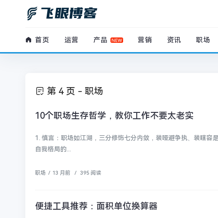
首页
运营
产品
营销
资讯
职场
第 4 页 - 职场
10个职场生存哲学，教你工作不要太老实
1. 慎言：职场如江湖，三分修饰七分内敛，装哑避争执、装瞎容
自我格局的...
职场
/
13 月前
/
395 阅读
便捷工具推荐：面积单位换算器