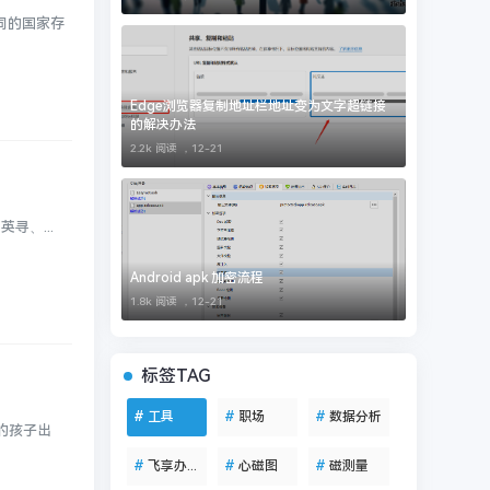
同的国家存
Edge浏览器复制地址栏地址变为文字超链接
的解决办法
2.2k 阅读 ，
12-21
寻、...
Android apk 加密流程
1.8k 阅读 ，
12-21
标签TAG
#
工具
#
职场
#
数据分析
的孩子出
#
飞享办公助手
#
心磁图
#
磁测量