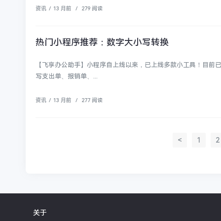
资讯
/
13 月前
/
279 阅读
热门小程序推荐：数字大小写转换
【飞享办公助手】小程序自上线以来，已上线多款小工具！目前
写支出单、报销单、...
资讯
/
13 月前
/
277 阅读
<
1
2
关于