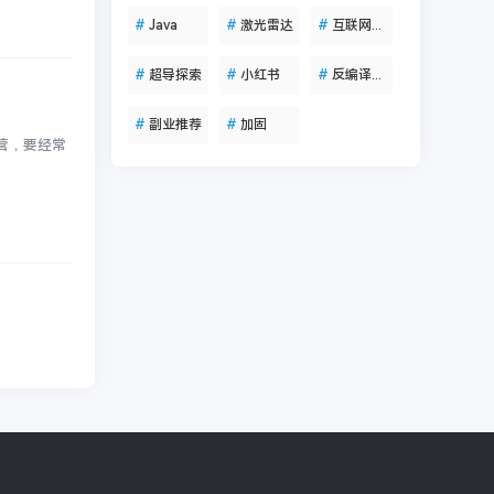
#
Java
#
激光雷达
#
互联网资讯
#
超导探索
#
小红书
#
反编译工具
#
副业推荐
#
加固
营，要经常