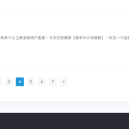
已有多个小工具深受用户喜爱！今天为您推荐【数字大小写转换】！作为一个运
3
4
5
6
7
>