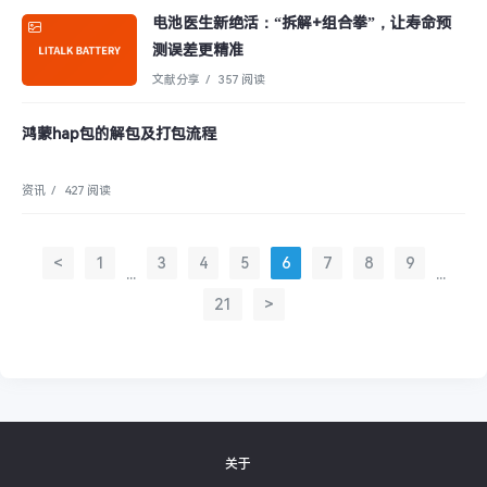
电池医生新绝活：“拆解+组合拳”，让寿命预
测误差更精准
文献分享
/
357 阅读
鸿蒙hap包的解包及打包流程
资讯
/
427 阅读
<
1
3
4
5
6
7
8
9
...
...
21
>
关于