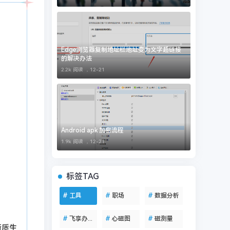
Edge浏览器复制地址栏地址变为文字超链接
的解决办法
2.2k 阅读 ，
12-21
Android apk 加密流程
1.9k 阅读 ，
12-21
标签TAG
#
工具
#
职场
#
数据分析
#
飞享办公助手
#
心磁图
#
磁测量
新质生