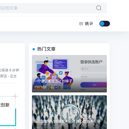
统计
热门文章
阅读 6 分钟
资讯
›
正文
一个永远都能连上的梯子
5.6k 阅读 ，
09-01
技创新
深思加密锁-SS服务未启动 核心功能不可用
2.8k 阅读 ，
04-02