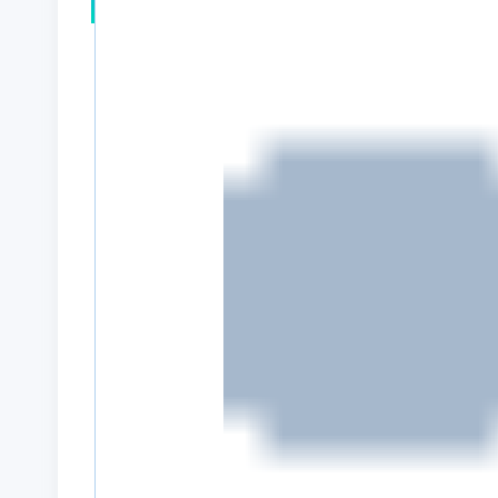
宁波鄞磁医疗科技打破西方技术壁垒，自主研发超
接触、无注射
的新一代心脏检查解决方案，助力心