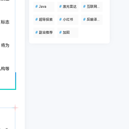
#
Java
#
激光雷达
#
互联网资讯
#
超导探索
#
小红书
#
反编译工具
这标志
#
副业推荐
#
加固
，将为
机构等