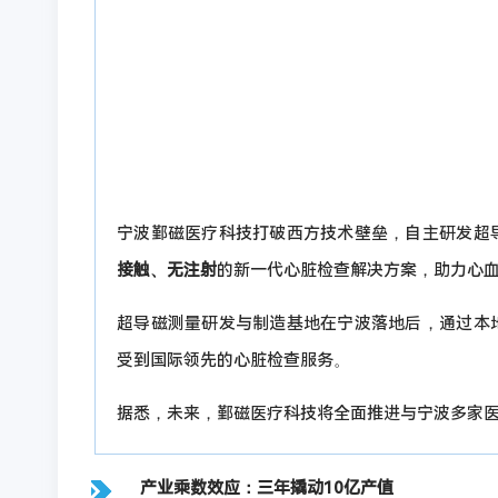
超导磁测量研发与制造基地在宁波落地后，通过本
受到国际领先的心脏检查服务。
据悉，未来，鄞磁医疗科技将全面推进与宁波多家
产业乘数效应：三年撬动10亿产值
以点带面，共赢时代。超导磁探测研发与制造基地
据估计，该基地将为上游超导材料制造企业、中游电
增长，未来 3 年内，将带动宁波相关产业产值增幅超 