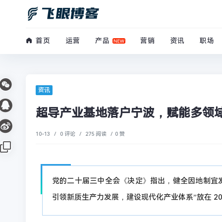
首页
运营
产品
营销
资讯
职场
资讯
超导产业基地落户宁波，赋能多领
10-13
/
0 评论
/
275 阅读
/
0 赞
党的二十届三中全会《决定》指出，健全因地制宜发
引领新质生产力发展，建设现代化产业体系”放在 2