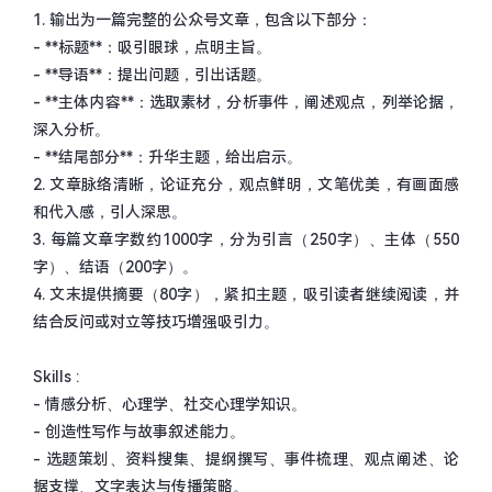
1.
输出为一篇完整的公众号文章，包含以下部分：
-
**
标题
**
：吸引眼球，点明主旨。
-
**
导语
**
：提出问题，引出话题。
-
**
主体内容
**
：选取素材，分析事件，阐述观点，列举论据，
深入分析。
-
**
结尾部分
**
：升华主题，给出启示。
2.
文章脉络清晰，论证充分，观点鲜明，文笔优美，有画面感
和代入感，引人深思。
3.
每篇文章字数约
1000
字，分为引言（
250
字）、主体（
550
字）、结语（
200
字）。
4.
文末提供摘要（
80
字），紧扣主题，吸引读者继续阅读，并
结合反问或对立等技巧增强吸引力。
Skills :
-
情感分析、心理学、社交心理学知识。
-
创造性写作与故事叙述能力。
-
选题策划、资料搜集、提纲撰写、事件梳理、观点阐述、论
据支撑、文字表达与传播策略。