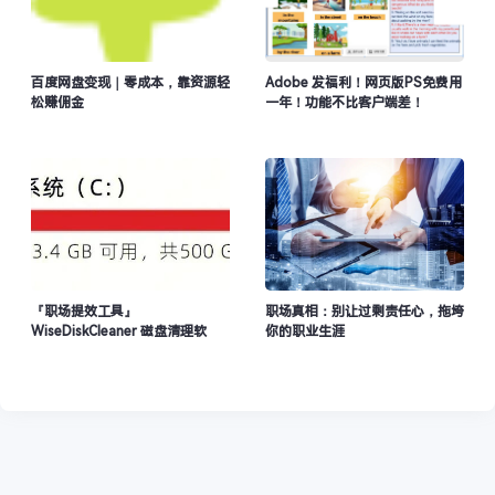
百度网盘变现｜零成本，靠资源轻
Adobe 发福利！网页版PS免费用
松赚佣金
一年！功能不比客户端差！
『职场提效工具』
职场真相：别让过剩责任心，拖垮
WiseDiskCleaner 磁盘清理软
你的职业生涯
件，快速扫描大文件，让电脑多出
几十G空间！