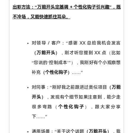
出彩方法：“万能开头定基调 + 个性化钩子引兴趣”，既
不冷场，又能快速抓住耳朵。
对领导 / 客户：“感谢 XX 总给我机会发言
（万能开头）
，刚才听您提到 XX 点（比如
“您说的‘控制成本’”），我刚好有个小观察想
补充
（个性化钩子）
……”
对同事：“刚好我之前跟进过类似项目
（万能
开头）
，发现有个细节如果注意到，能少走
很多弯路（
个性化钩子
），跟大家分享
下……”
通用场景：“关于这个话题
（万能开头）
，我