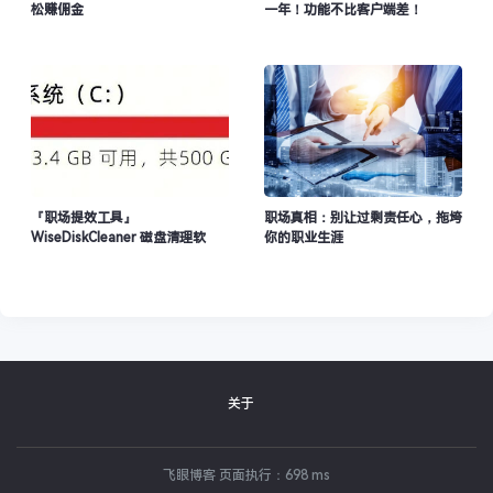
松赚佣金
一年！功能不比客户端差！
『职场提效工具』
职场真相：别让过剩责任心，拖垮
WiseDiskCleaner 磁盘清理软
你的职业生涯
件，快速扫描大文件，让电脑多出
几十G空间！
关于
飞眼博客 页面执行：698 ms