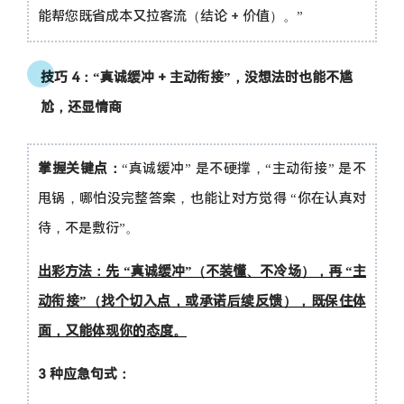
能帮您既省成本又拉客流（结论 + 价值）。”
技巧 4：“真诚缓冲 + 主动衔接”，没想法时也能不尴
尬，还显情商
掌握关键点：
“真诚缓冲” 是不硬撑，“主动衔接” 是不
甩锅，哪怕没完整答案，也能让对方觉得 “你在认真对
待，不是敷衍”。
出彩方法：先 “真诚缓冲”（不装懂、不冷场），再 “主
动衔接”（找个切入点，或承诺后续反馈），既保住体
面，又能体现你的态度。
3 种应急句式：